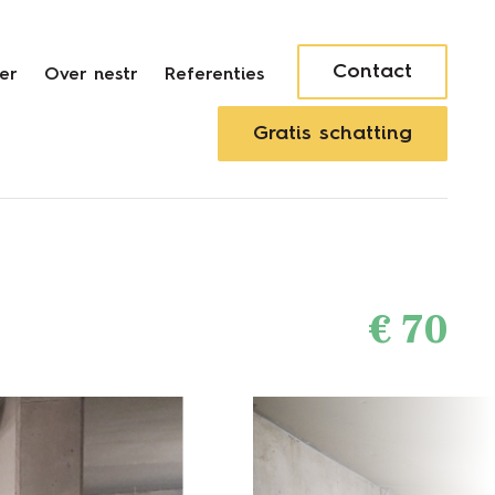
Contact
er
Over nestr
Referenties
Gratis schatting
€
70