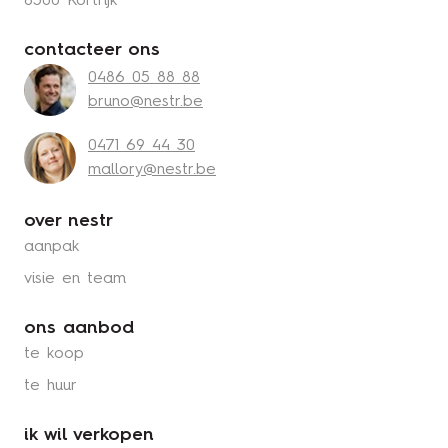
8500 Kortrijk
contacteer ons
0486 05 88 88
bruno@nestr.be
0471 69 44 30
mallory@nestr.be
over nestr
aanpak
visie en team
ons aanbod
te koop
te huur
ik wil verkopen