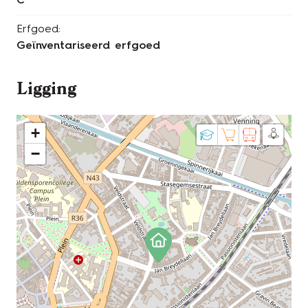
C
Erfgoed:
Geïnventariseerd erfgoed
Ligging
+
−