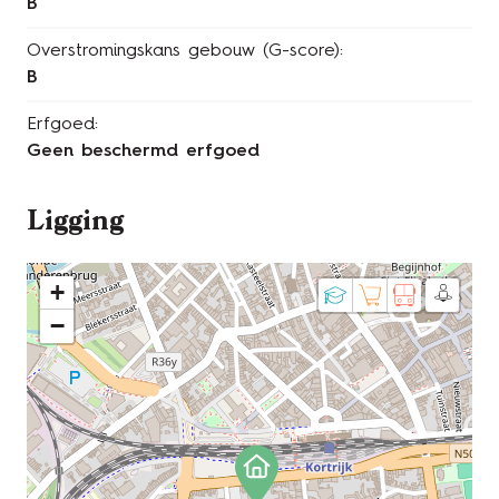
B
Overstromingskans gebouw (G-score):
B
Erfgoed:
Geen beschermd erfgoed
Ligging
+
−