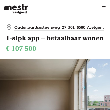
Menu overslaan en naar de inhoud gaan
Oudenaardsesteenweg 27 301, 8580 Avelgem
1-slpk app – betaalbaar wonen
€
107 500